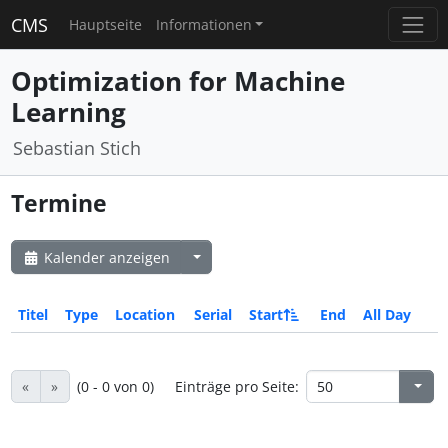
CMS
Hauptseite
Informationen
Optimization for Machine
Learning
Sebastian Stich
Termine
Kalender anzeigen
Titel
Type
Location
Serial
Start
End
All Day
«
»
(0 - 0 von 0)
Einträge pro Seite: