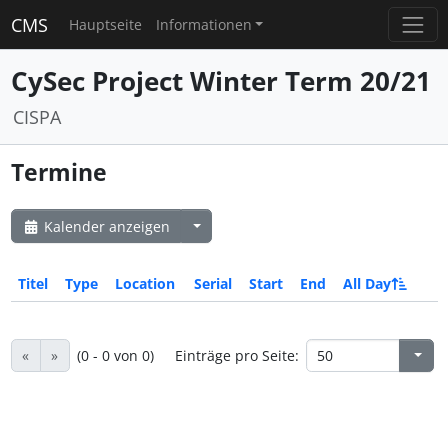
CMS
Hauptseite
Informationen
CySec Project Winter Term 20/21
CISPA
Termine
Kalender anzeigen
Titel
Type
Location
Serial
Start
End
All Day
«
»
(0 - 0 von 0)
Einträge pro Seite: