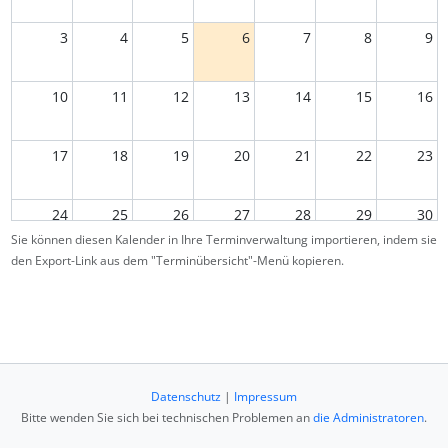
3
4
5
6
7
8
9
10
11
12
13
14
15
16
17
18
19
20
21
22
23
24
25
26
27
28
29
30
Sie können diesen Kalender in Ihre Terminverwaltung importieren, indem sie
den Export-Link aus dem "Terminübersicht"-Menü kopieren.
31
1
2
3
4
5
6
Datenschutz
|
Impressum
Bitte wenden Sie sich bei technischen Problemen an
die Administratoren
.