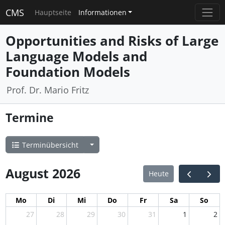
CMS
Hauptseite
Informationen
Opportunities and Risks of Large
Language Models and
Foundation Models
Prof. Dr. Mario Fritz
Termine
Terminübersicht
August 2026
Heute
Mo
Di
Mi
Do
Fr
Sa
So
27
28
29
30
31
1
2