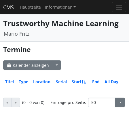
CMS
Hauptseite
Informationen
Trustworthy Machine Learning
Mario Fritz
Termine
Kalender anzeigen
Titel
Type
Location
Serial
Start
End
All Day
«
»
(0 - 0 von 0)
Einträge pro Seite: