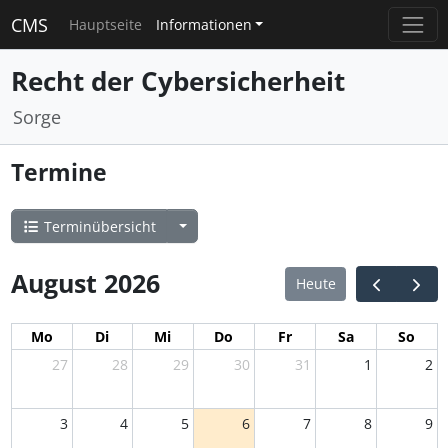
CMS
Hauptseite
Informationen
Recht der Cybersicherheit
Sorge
Termine
Terminübersicht
August 2026
Heute
Mo
Di
Mi
Do
Fr
Sa
So
27
28
29
30
31
1
2
3
4
5
6
7
8
9