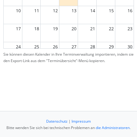
10
11
12
13
14
15
16
17
18
19
20
21
22
23
24
25
26
27
28
29
30
Sie können diesen Kalender in Ihre Terminverwaltung importieren, indem sie
den Export-Link aus dem "Terminübersicht"-Menü kopieren.
31
1
2
3
4
5
6
Datenschutz
|
Impressum
Bitte wenden Sie sich bei technischen Problemen an
die Administratoren
.