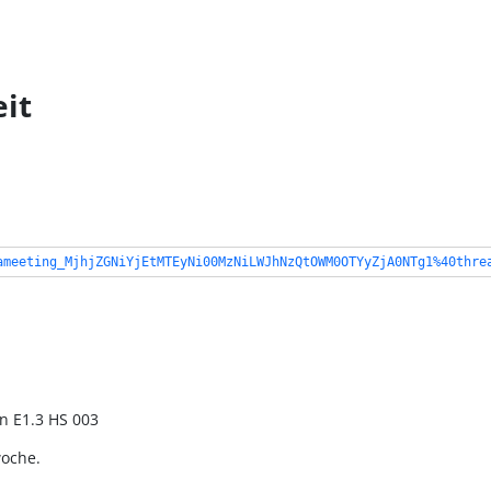
it
ameeting_MjhjZGNiYjEtMTEyNi00MzNiLWJhNzQtOWM0OTYyZjA0NTg1%40thre
in E1.3 HS 003
woche.