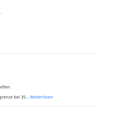
.
ießen.
sgrenze bei 35…
Weiterlesen