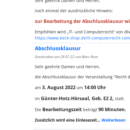
Sehr geehrte Damen und Herren,
noch einmal der ausdrückliche Hinweis:
zur Bearbeitung der Abschlussklausur wir
Empfohlen wird „IT- und Computerrecht“ von dt
https://www.beck-shop.de/it-computerrecht-co
Abschlussklausur
Geschrieben am
29.07.22
von Marc Rose
Sehr geehrte Damen und Herren,
die Abschlussklausur der Veranstaltung "Recht 
3. August 2022
14:00 Uhr
am
um
Günter-Hotz-Hörsaal, Geb. E2 2,
im
statt.
Bearbeitungszeit
90 Minuten.
Die
beträgt
Zusätzlich wird eine Einlesezeit…
Weiterlesen