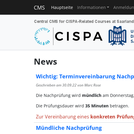
CMS
Hauptseite
Informationen
Anmeldu
News
Wichtig: Terminvereinbarung Nach
Geschrieben am
30.09.22
von Marc Rose
Die Nachprüfung wird
mündlich
am Donnerstag, 
Die Prüfungsdauer wird
35 Minuten
betragen.
Zur Vereinbarung eines
konkreten Prüfun
Mündliche Nachprüfung