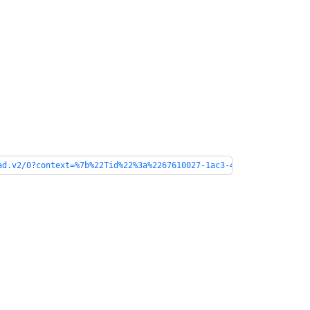
ad.v2/0?context=%7b%22Tid%22%3a%2267610027-1ac3-49b6-8641-ccd83c