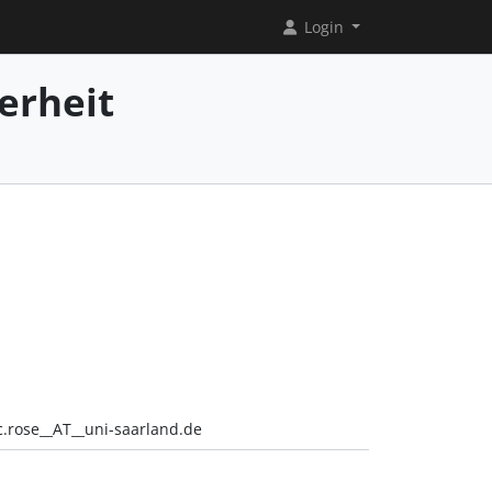
Login
erheit
c.rose__AT__uni-saarland.de