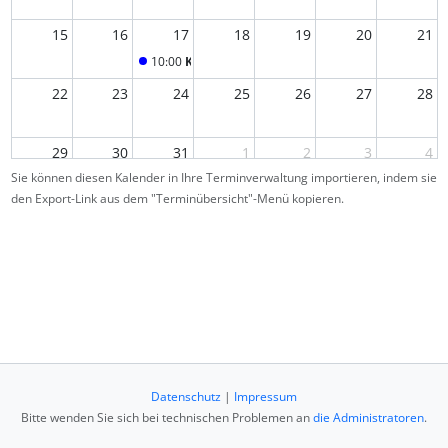
15
16
17
18
19
20
21
10:00
Kick-off Lecture
22
23
24
25
26
27
28
29
30
31
1
2
3
4
Sie können diesen Kalender in Ihre Terminverwaltung importieren, indem sie
den Export-Link aus dem "Terminübersicht"-Menü kopieren.
5
6
7
8
9
10
11
Datenschutz
|
Impressum
Bitte wenden Sie sich bei technischen Problemen an
die Administratoren
.