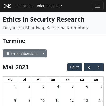
CMS
Hauptseite
Informationen
Ethics in Security Research
Divyanshu Bhardwaj, Katharina Krombholz
Termine
Terminübersicht
Mai 2023
Heute
Mo
Di
Mi
Do
Fr
Sa
So
1
2
3
4
5
6
7
8
9
10
11
12
13
14