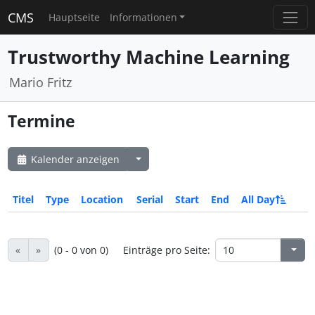
CMS
Hauptseite
Informationen
Trustworthy Machine Learning
Mario Fritz
Termine
Kalender anzeigen
Titel
Type
Location
Serial
Start
End
All Day
«
»
(0 - 0 von 0)
Einträge pro Seite: