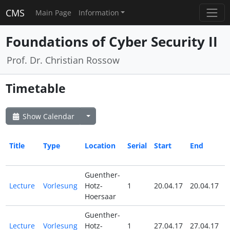
CMS
Main Page
Information
Foundations of Cyber Security II
Prof. Dr. Christian Rossow
Timetable
Show Calendar
Title
Type
Location
Serial
Start
End
A
Guenther-
Lecture
Vorlesung
Hotz-
1
20.04.17
20.04.17
Hoersaar
Guenther-
Lecture
Vorlesung
Hotz-
1
27.04.17
27.04.17