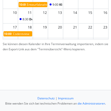
10:00
Entwurfabnahme
9:00
KI-Strategien
10
11
12
13
14
15
16
8:30
Debugging-Strategien
17
18
19
20
21
22
23
10:00
Codereview
24
25
26
27
28
29
30
Sie können diesen Kalender in Ihre Terminverwaltung importieren, indem sie
10:00
Codeabnahme
23:59
KI Qualifikation
10:00
Messe und Turnier
den Export-Link aus dem "Terminübersicht"-Menü kopieren.
1
2
3
4
5
6
7
Datenschutz
|
Impressum
Bitte wenden Sie sich bei technischen Problemen an
die Administratoren
.