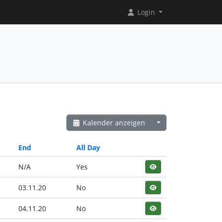
Login
Kalender anzeigen
End
All Day
N/A
Yes
03.11.20
No
04.11.20
No